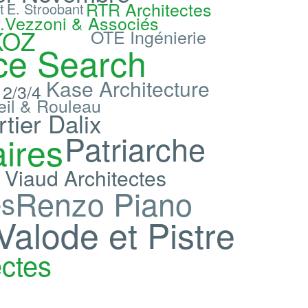
RTR Architectes
t
E. Stroobant
.Vezzoni & Associés
KOZ
OTE Ingénierie
ce Search
Kase Architecture
 2/3/4
eil & Rouleau
tier Dalix
Patriarche
aires
 Viaud Architectes
Renzo Piano
és
Valode et Pistre
ectes