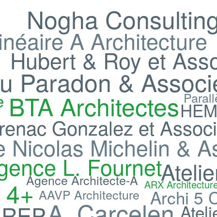
Nogha Consultin
inéaire A Architecture
Hubert & Roy et Ass
u Paradon & Associ
e
BTA Architectes
Parall
HEMA
Brenac Gonzalez et Assoc
 Nicolas Michelin & A
gence L. Fournet
Ateli
Agence Architecte-A
r 4+
ARX Architectur
Archi 5
C
AAVP Architecture
A. Carcelen
AREP
Atel