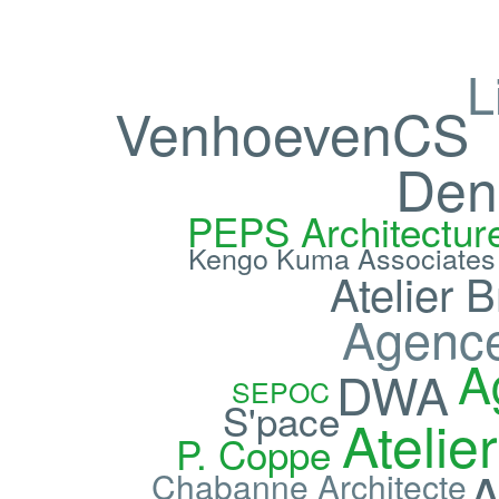
L
VenhoevenCS
Den
PEPS Architectur
Kengo Kuma Associates
Atelier 
Agence
A
DWA
SEPOC
S'pace
Atelie
P. Coppe
Chabanne Architecte