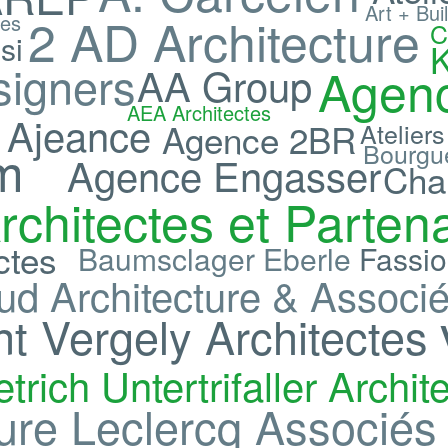
Art + Buil
2 AD Architecture
tes
C
si
signers
Agen
AA Group
AEA Architectes
Ajeance
s
Agence 2BR
Ateliers
m
Bourgu
Agence Engasser
Char
rchitectes et Parten
ctes
Baumsclager Eberle
Fassio
ud Architecture & Associ
t Vergely Architectes
etrich Untertrifaller Archit
ure
Leclercq Associés