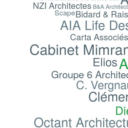
NZI Architectes
B&A Architec
Scape
Bidard & Rais
AIA Life De
Carta Associé
Cabinet Mimra
A
Elios
Groupe 6 Archite
C. Vergna
Clémen
Di
Octant Architect