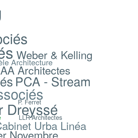
g
ociés
és
Weber & Kelling
èle Architecture
A Architectes
iés
PCA - Stream
ssociés
P. Ferret
er Dreyssé
e
LLR Architectes
abinet Urba Linéa
ier Novembre